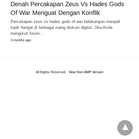
Denah Percakapan Zeus Vs Hades Gods
Of War Menguat Dengan Konflik
Percakapan zeus vs hades gods of war belakangan menjadi
topik hangat di berbagai ruang diskusi digital. Jika Anda
mengikuti forum…
3 months ago
All Rights Reserved
View Non-AMP Version