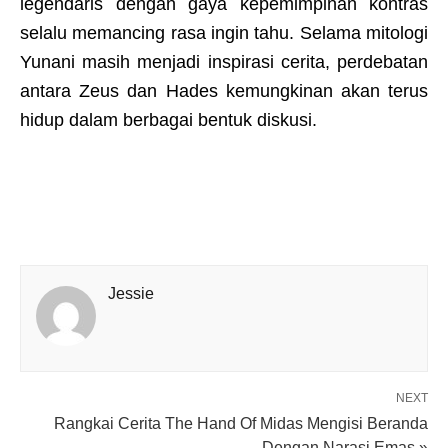
legendaris dengan gaya kepemimpinan kontras
selalu memancing rasa ingin tahu. Selama mitologi
Yunani masih menjadi inspirasi cerita, perdebatan
antara Zeus dan Hades kemungkinan akan terus
hidup dalam berbagai bentuk diskusi.
Jessie
NEXT
Rangkai Cerita The Hand Of Midas Mengisi Beranda
Dengan Narasi Emas »