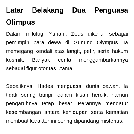
Latar Belakang Dua Penguasa
Olimpus
Dalam mitologi Yunani, Zeus dikenal sebagai
pemimpin para dewa di Gunung Olympus. Ia
memegang kendali atas langit, petir, serta hukum
kosmik. Banyak cerita menggambarkannya
sebagai figur otoritas utama.
Sebaliknya, Hades menguasai dunia bawah. Ia
tidak sering tampil dalam kisah heroik, namun
pengaruhnya tetap besar. Perannya mengatur
keseimbangan antara kehidupan serta kematian
membuat karakter ini sering dipandang misterius.