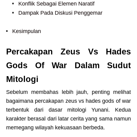
Konflik Sebagai Elemen Naratif
Dampak Pada Diskusi Penggemar
Kesimpulan
Percakapan Zeus Vs Hades
Gods Of War Dalam Sudut
Mitologi
Sebelum membahas lebih jauh, penting melihat
bagaimana percakapan zeus vs hades gods of war
terbentuk dari dasar mitologi Yunani. Kedua
karakter berasal dari latar cerita yang sama namun
memegang wilayah kekuasaan berbeda.