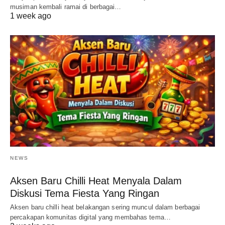
musiman kembali ramai di berbagai…
1 week ago
NEWS
Aksen Baru Chilli Heat Menyala Dalam
Diskusi Tema Fiesta Yang Ringan
Aksen baru chilli heat belakangan sering muncul dalam berbagai
percakapan komunitas digital yang membahas tema…