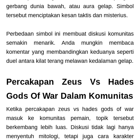
gerbang dunia bawah, atau aura gelap. Simbol
tersebut menciptakan kesan taktis dan misterius.
Perbedaan simbol ini membuat diskusi komunitas
semakin menarik. Anda mungkin membaca
komentar yang membandingkan keduanya seperti
duel antara kilat terang melawan kedalaman gelap.
Percakapan Zeus Vs Hades
Gods Of War Dalam Komunitas
Ketika percakapan zeus vs hades gods of war
masuk ke komunitas pemain, topik tersebut
berkembang lebih luas. Diskusi tidak lagi hanya
menyentuh mitologi, tetapi juga cara karakter