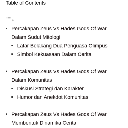
Table of Contents
Percakapan Zeus Vs Hades Gods Of War
Dalam Sudut Mitologi
Latar Belakang Dua Penguasa Olimpus
Simbol Kekuasaan Dalam Cerita
Percakapan Zeus Vs Hades Gods Of War
Dalam Komunitas
Diskusi Strategi dan Karakter
Humor dan Anekdot Komunitas
Percakapan Zeus Vs Hades Gods Of War
Membentuk Dinamika Cerita