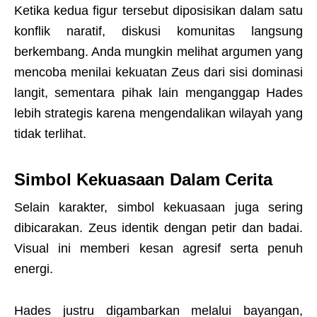
Ketika kedua figur tersebut diposisikan dalam satu
konflik naratif, diskusi komunitas langsung
berkembang. Anda mungkin melihat argumen yang
mencoba menilai kekuatan Zeus dari sisi dominasi
langit, sementara pihak lain menganggap Hades
lebih strategis karena mengendalikan wilayah yang
tidak terlihat.
Simbol Kekuasaan Dalam Cerita
Selain karakter, simbol kekuasaan juga sering
dibicarakan. Zeus identik dengan petir dan badai.
Visual ini memberi kesan agresif serta penuh
energi.
Hades justru digambarkan melalui bayangan,