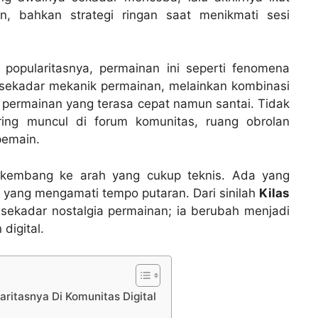
, bahkan strategi ringan saat menikmati sesi
 popularitasnya, permainan ini seperti fenomena
n sekadar mekanik permainan, melainkan kombinasi
me permainan yang terasa cepat namun santai. Tidak
ing muncul di forum komunitas, ruang obrolan
pemain.
erkembang ke arah yang cukup teknis. Ada yang
a yang mengamati tempo putaran. Dari sinilah
Kilas
 sekadar nostalgia permainan; ia berubah menjadi
digital.
ritasnya Di Komunitas Digital