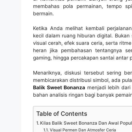
membahas pola permainan, tempo spin
bermain.
Ketika Anda melihat kembali perjalanan
kecil dalam ruang hiburan digital. Buka
visual cerah, efek suara ceria, serta rit
heran jika pembahasan tentangnya ser
gaming, hingga percakapan santai antar 
Menariknya, diskusi tersebut sering b
membicarakan distribusi simbol, ada pul
Balik Sweet Bonanza
menjadi lebih dari
bahan analisis ringan bagi banyak pemain 
Table of Contents
Kilas Balik Sweet Bonanza Dan Awal Popula
Visual Permen Dan Atmosfer Ceria