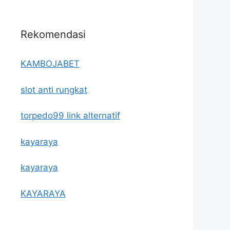
Rekomendasi
KAMBOJABET
slot anti rungkat
torpedo99 link alternatif
kayaraya
kayaraya
KAYARAYA