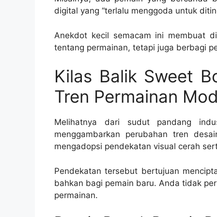
digital yang “terlalu menggoda untuk ditin
Anekdot kecil semacam ini membuat dis
tentang permainan, tetapi juga berbagi 
Kilas Balik Sweet 
Tren Permainan Mod
Melihatnya dari sudut pandang indu
menggambarkan perubahan tren desain
mengadopsi pendekatan visual cerah ser
Pendekatan tersebut bertujuan mencip
bahkan bagi pemain baru. Anda tidak p
permainan.