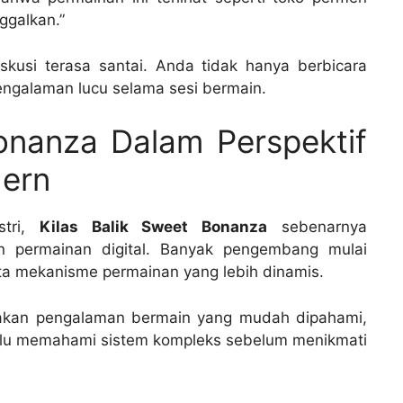
ggalkan.”
kusi terasa santai. Anda tidak hanya berbicara
pengalaman lucu selama sesi bermain.
Bonanza Dalam Perspektif
ern
stri,
Kilas Balik Sweet Bonanza
sebenarnya
 permainan digital. Banyak pengembang mulai
ta mekanisme permainan yang lebih dinamis.
takan pengalaman bermain yang mudah dipahami,
erlu memahami sistem kompleks sebelum menikmati