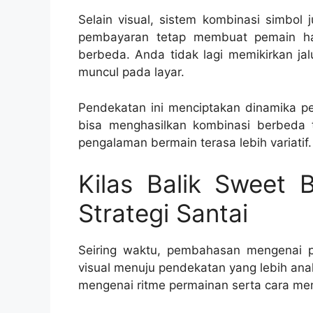
Selain visual, sistem kombinasi simbol
pembayaran tetap membuat pemain h
berbeda. Anda tidak lagi memikirkan jal
muncul pada layar.
Pendekatan ini menciptakan dinamika pe
bisa menghasilkan kombinasi berbeda t
pengalaman bermain terasa lebih variatif.
Kilas Balik Sweet 
Strategi Santai
Seiring waktu, pembahasan mengenai pe
visual menuju pendekatan yang lebih ana
mengenai ritme permainan serta cara m