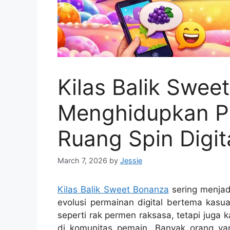
Kilas Balik Swee
Menghidupkan P
Ruang Spin Digit
March 7, 2026
by
Jessie
Kilas Balik Sweet Bonanza
sering menjad
evolusi permainan digital bertema kas
seperti rak permen raksasa, tetapi juga
di komunitas pemain. Banyak orang yan