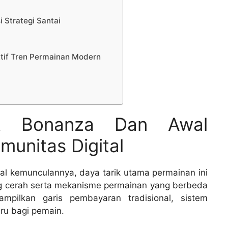
 Strategi Santai
ktif Tren Permainan Modern
et Bonanza Dan Awal
munitas Digital
l kemunculannya, daya tarik utama permainan ini
ng cerah serta mekanisme permainan yang berbeda
nampilkan garis pembayaran tradisional, sistem
ru bagi pemain.