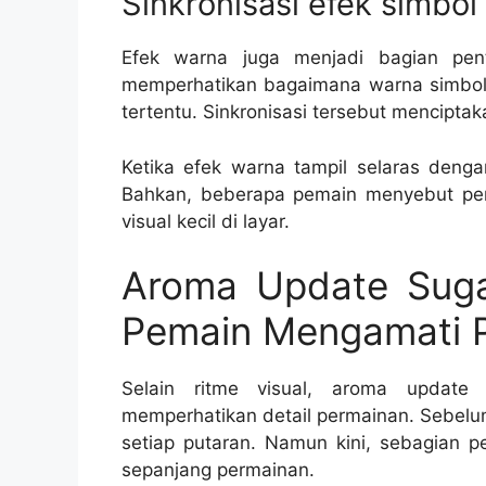
Sinkronisasi efek simbo
Efek warna juga menjadi bagian pen
memperhatikan bagaimana warna simbol m
tertentu. Sinkronisasi tersebut menciptaka
Ketika efek warna tampil selaras denga
Bahkan, beberapa pemain menyebut pen
visual kecil di layar.
Aroma Update Sug
Pemain Mengamati 
Selain ritme visual, aroma updat
memperhatikan detail permainan. Sebelu
setiap putaran. Namun kini, sebagian p
sepanjang permainan.