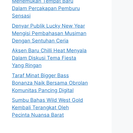
Menemukan Tempat Baru
Dalam Percakapan Pemburu
Sensasi
Denyar Publik Lucky New Year
Mengisi Pembahasan Musiman
Dengan Sentuhan Ceria
Aksen Baru Chilli Heat Menyala
Dalam Diskusi Tema Fiesta
Yang Ringan
Taraf Minat Bigger Bass
Bonanza Naik Bersama Obrolan
Komunitas Pancing Digital
Sumbu Bahas Wild West Gold
Kembali Terangkat Oleh
Pecinta Nuansa Barat