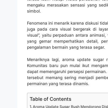
mengaku merasakan sensasi yang sedik
simbol.
Fenomena ini menarik karena diskusi tid
juga pada cara visual bergerak di lay
visual”, yaitu perpaduan antara animasi
yang gemar memperhatikan detail, pe
pengalaman bermain yang terasa segar.
Menariknya lagi, aroma update sugar r
Komunitas baru pun mulai ikut mengam
dapat memengaruhi persepsi permainan.
tersebut memang sering menjadi pembe
permainan yang terasa dinamis.
Table of Contents
Aroma Update Sugar Rush Mendorong Disk