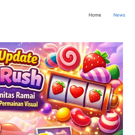
Home
News