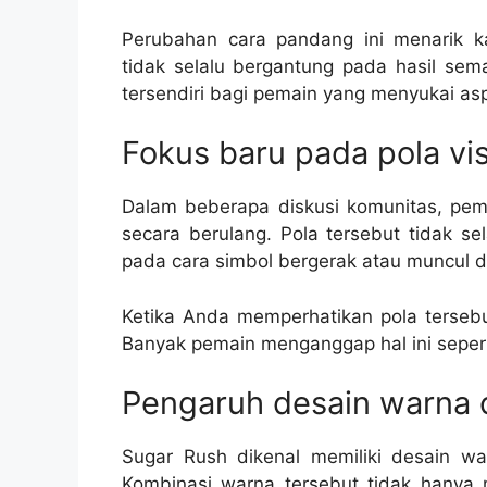
Perubahan cara pandang ini menarik 
tidak selalu bergantung pada hasil sema
tersendiri bagi pemain yang menyukai asp
Fokus baru pada pola vi
Dalam beberapa diskusi komunitas, pem
secara berulang. Pola tersebut tidak se
pada cara simbol bergerak atau muncul di
Ketika Anda memperhatikan pola tersebu
Banyak pemain menganggap hal ini sepert
Pengaruh desain warna 
Sugar Rush dikenal memiliki desain wa
Kombinasi warna tersebut tidak hanya 