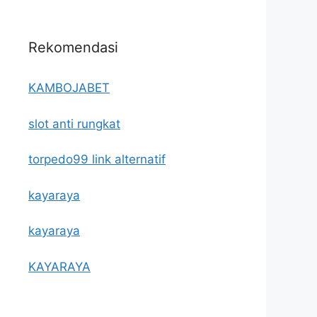
Rekomendasi
KAMBOJABET
slot anti rungkat
torpedo99 link alternatif
kayaraya
kayaraya
KAYARAYA